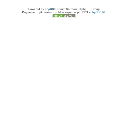
Powered by
phpBB
® Forum Software © phpBB Group
Przyjazne użytkownikom polskie wsparcie phpBB3 -
phpBB3.PL