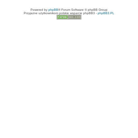
Powered by
phpBB
® Forum Software © phpBB Group
Przyjazne użytkownikom polskie wsparcie phpBB3 -
phpBB3.PL