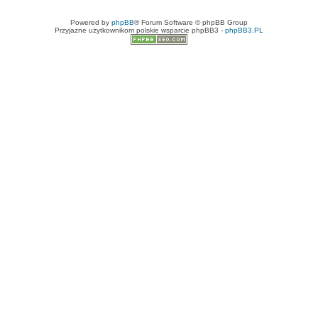
Powered by
phpBB
® Forum Software © phpBB Group
Przyjazne użytkownikom polskie wsparcie phpBB3 -
phpBB3.PL