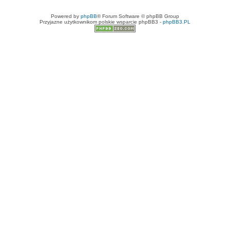
Powered by
phpBB
® Forum Software © phpBB Group
Przyjazne użytkownikom polskie wsparcie phpBB3 -
phpBB3.PL