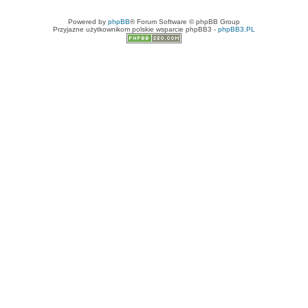
Powered by
phpBB
® Forum Software © phpBB Group
Przyjazne użytkownikom polskie wsparcie phpBB3 -
phpBB3.PL