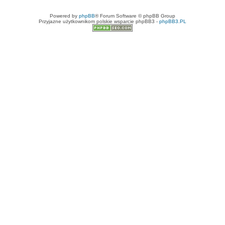
Powered by
phpBB
® Forum Software © phpBB Group
Przyjazne użytkownikom polskie wsparcie phpBB3 -
phpBB3.PL