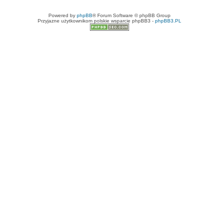
Powered by
phpBB
® Forum Software © phpBB Group
Przyjazne użytkownikom polskie wsparcie phpBB3 -
phpBB3.PL