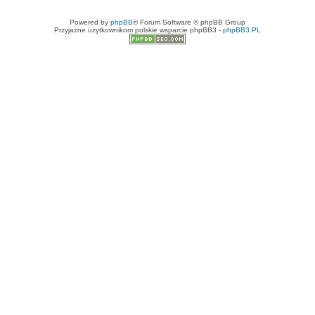
Powered by
phpBB
® Forum Software © phpBB Group
Przyjazne użytkownikom polskie wsparcie phpBB3 -
phpBB3.PL