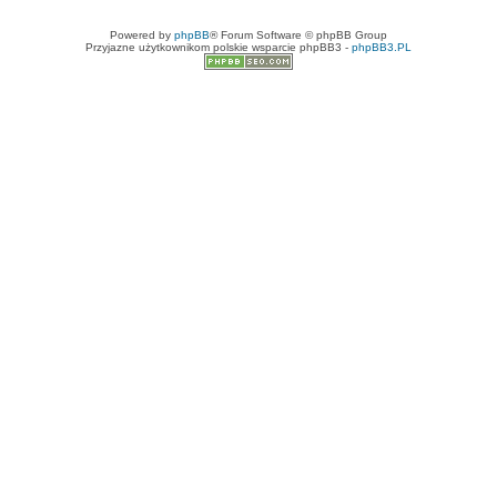
Powered by
phpBB
® Forum Software © phpBB Group
Przyjazne użytkownikom polskie wsparcie phpBB3 -
phpBB3.PL