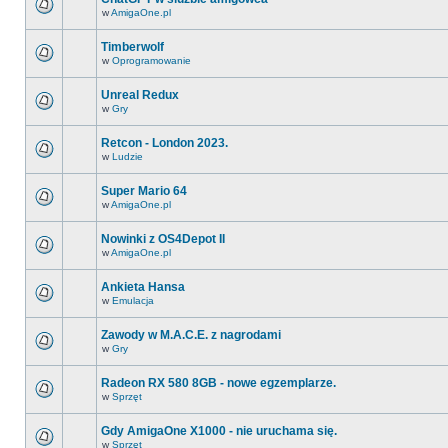
w
AmigaOne.pl
Timberwolf
w
Oprogramowanie
Unreal Redux
w
Gry
Retcon - London 2023.
w
Ludzie
Super Mario 64
w
AmigaOne.pl
Nowinki z OS4Depot II
w
AmigaOne.pl
Ankieta Hansa
w
Emulacja
Zawody w M.A.C.E. z nagrodami
w
Gry
Radeon RX 580 8GB - nowe egzemplarze.
w
Sprzęt
Gdy AmigaOne X1000 - nie uruchama się.
w
Sprzęt