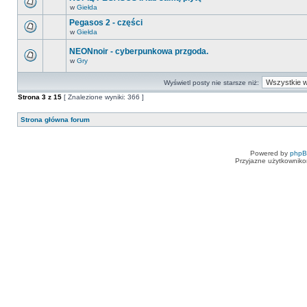
w
Giełda
Pegasos 2 - części
w
Giełda
NEONnoir - cyberpunkowa przgoda.
w
Gry
Wyświetl posty nie starsze niż:
Strona
3
z
15
[ Znalezione wyniki: 366 ]
Strona główna forum
Powered by
php
Przyjazne użytkowniko