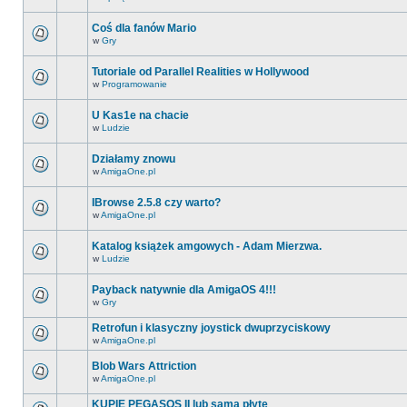
Coś dla fanów Mario
w
Gry
Tutoriale od Parallel Realities w Hollywood
w
Programowanie
U Kas1e na chacie
w
Ludzie
Działamy znowu
w
AmigaOne.pl
IBrowse 2.5.8 czy warto?
w
AmigaOne.pl
Katalog książek amgowych - Adam Mierzwa.
w
Ludzie
Payback natywnie dla AmigaOS 4!!!
w
Gry
Retrofun i klasyczny joystick dwuprzyciskowy
w
AmigaOne.pl
Blob Wars Attriction
w
AmigaOne.pl
KUPIĘ PEGASOS II lub samą płytę