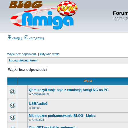
Forum
Forum uży
Zaloguj
Zarejestruj
Wątki bez odpowiedzi
|
Aktywne wątki
Strona główna forum
Wątki bez odpowiedzi
Wątki
Qemu czyli moje boje z emulacją Amigi NG na PC
w
AmigaOne.pl
USBAudio2
w
Sprzęt
Miesięczne podsumowanie BLOG - Lipiec
w
AmigaOS
ChatGPT w służbie amigowca