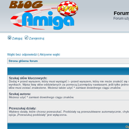
Forum
Forum uży
Zaloguj
Zarejestruj
Wątki bez odpowiedzi
|
Aktywne wątki
Strona główna forum
Szukaj słów kluczowych:
Dodaj
+
przed wyrazem, który musi wystąpić i
-
przed wyrazem, który nie może znaleźć się
wynikach. Wpisz listę słów oddzielanych za pomocą
|
pomiędzy nawiasami, jeśli tylko jedno
słów musi zostać znalezione. Możesz także użyć * zamiast dowolnego ciągu znaków.
Szukaj autora:
Możesz użyć * zamiast dowolnego ciągu znaków.
Przeszukaj działy:
Wybierz działy, które chcesz przeszukać. Poddziały są przeszukiwane automatycznie, chy
opcja „Przeszukuj poddziały” jest wyłączona.
Op