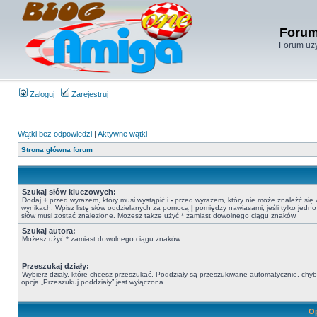
Forum
Forum uży
Zaloguj
Zarejestruj
Wątki bez odpowiedzi
|
Aktywne wątki
Strona główna forum
Szukaj słów kluczowych:
Dodaj
+
przed wyrazem, który musi wystąpić i
-
przed wyrazem, który nie może znaleźć się
wynikach. Wpisz listę słów oddzielanych za pomocą
|
pomiędzy nawiasami, jeśli tylko jedno
słów musi zostać znalezione. Możesz także użyć * zamiast dowolnego ciągu znaków.
Szukaj autora:
Możesz użyć * zamiast dowolnego ciągu znaków.
Przeszukaj działy:
Wybierz działy, które chcesz przeszukać. Poddziały są przeszukiwane automatycznie, chy
opcja „Przeszukuj poddziały” jest wyłączona.
Op