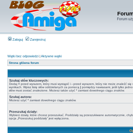
Forum
Forum uży
Zaloguj
Zarejestruj
Wątki bez odpowiedzi
|
Aktywne wątki
Strona główna forum
Szukaj słów kluczowych:
Dodaj
+
przed wyrazem, który musi wystąpić i
-
przed wyrazem, który nie może znaleźć się
wynikach. Wpisz listę słów oddzielanych za pomocą
|
pomiędzy nawiasami, jeśli tylko jedno
słów musi zostać znalezione. Możesz także użyć * zamiast dowolnego ciągu znaków.
Szukaj autora:
Możesz użyć * zamiast dowolnego ciągu znaków.
Przeszukaj działy:
Wybierz działy, które chcesz przeszukać. Poddziały są przeszukiwane automatycznie, chy
opcja „Przeszukuj poddziały” jest wyłączona.
Op