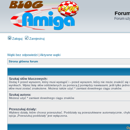
Forum
Forum uży
Zaloguj
Zarejestruj
Wątki bez odpowiedzi
|
Aktywne wątki
Strona główna forum
Szukaj słów kluczowych:
Dodaj
+
przed wyrazem, który musi wystąpić i
-
przed wyrazem, który nie może znaleźć się
wynikach. Wpisz listę słów oddzielanych za pomocą
|
pomiędzy nawiasami, jeśli tylko jedno
słów musi zostać znalezione. Możesz także użyć * zamiast dowolnego ciągu znaków.
Szukaj autora:
Możesz użyć * zamiast dowolnego ciągu znaków.
Przeszukaj działy:
Wybierz działy, które chcesz przeszukać. Poddziały są przeszukiwane automatycznie, chy
opcja „Przeszukuj poddziały” jest wyłączona.
Op