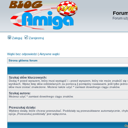
Forum
Forum uży
Zaloguj
Zarejestruj
Wątki bez odpowiedzi
|
Aktywne wątki
Strona główna forum
Szukaj słów kluczowych:
Dodaj
+
przed wyrazem, który musi wystąpić i
-
przed wyrazem, który nie może znaleźć się
wynikach. Wpisz listę słów oddzielanych za pomocą
|
pomiędzy nawiasami, jeśli tylko jedno
słów musi zostać znalezione. Możesz także użyć * zamiast dowolnego ciągu znaków.
Szukaj autora:
Możesz użyć * zamiast dowolnego ciągu znaków.
Przeszukaj działy:
Wybierz działy, które chcesz przeszukać. Poddziały są przeszukiwane automatycznie, chy
opcja „Przeszukuj poddziały” jest wyłączona.
Op