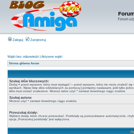
Forum
Forum uży
Zaloguj
Zarejestruj
Wątki bez odpowiedzi
|
Aktywne wątki
Strona główna forum
Szukaj słów kluczowych:
Dodaj
+
przed wyrazem, który musi wystąpić i
-
przed wyrazem, który nie może znaleźć się
wynikach. Wpisz listę słów oddzielanych za pomocą
|
pomiędzy nawiasami, jeśli tylko jedno
słów musi zostać znalezione. Możesz także użyć * zamiast dowolnego ciągu znaków.
Szukaj autora:
Możesz użyć * zamiast dowolnego ciągu znaków.
Przeszukaj działy:
Wybierz działy, które chcesz przeszukać. Poddziały są przeszukiwane automatycznie, chy
opcja „Przeszukuj poddziały” jest wyłączona.
Op