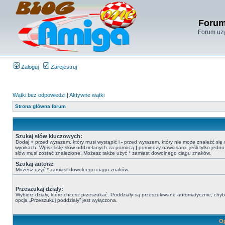
Forum
Forum uży
Zaloguj
Zarejestruj
Wątki bez odpowiedzi
|
Aktywne wątki
Strona główna forum
Szukaj słów kluczowych:
Dodaj
+
przed wyrazem, który musi wystąpić i
-
przed wyrazem, który nie może znaleźć się
wynikach. Wpisz listę słów oddzielanych za pomocą
|
pomiędzy nawiasami, jeśli tylko jedno
słów musi zostać znalezione. Możesz także użyć * zamiast dowolnego ciągu znaków.
Szukaj autora:
Możesz użyć * zamiast dowolnego ciągu znaków.
Przeszukaj działy:
Wybierz działy, które chcesz przeszukać. Poddziały są przeszukiwane automatycznie, chy
opcja „Przeszukuj poddziały” jest wyłączona.
Op