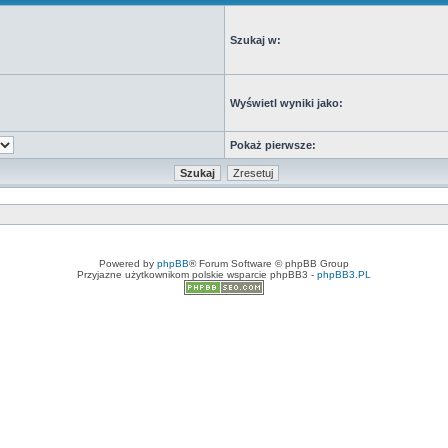
Szukaj w:
Wyświetl wyniki jako:
Pokaż pierwsze:
Powered by
phpBB
® Forum Software © phpBB Group
Przyjazne użytkownikom polskie wsparcie phpBB3 -
phpBB3.PL