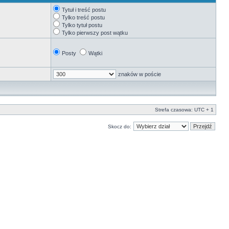
Tytuł i treść postu
Tylko treść postu
Tylko tytuł postu
Tylko pierwszy post wątku
Posty
Wątki
znaków w poście
Strefa czasowa: UTC + 1
Skocz do: