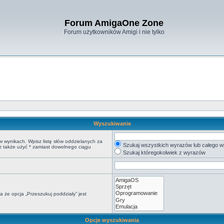
Forum AmigaOne Zone
Forum użytkowników Amigi i nie tylko
Wyszukiwanie
w wynikach. Wpisz listę słów oddzielanych za
Szukaj wszystkich wyrazów lub całego w
sz także użyć * zamiast dowolnego ciągu
Szukaj któregokolwiek z wyrazów
 że opcja „Przeszukuj poddziały” jest
Opcje wyszukiwania