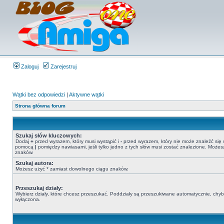
Zaloguj
Zarejestruj
Wątki bez odpowiedzi
|
Aktywne wątki
Strona główna forum
Szukaj słów kluczowych:
Dodaj
+
przed wyrazem, który musi wystąpić i
-
przed wyrazem, który nie może znaleźć się 
pomocą
|
pomiędzy nawiasami, jeśli tylko jedno z tych słów musi zostać znalezione. Może
znaków.
Szukaj autora:
Możesz użyć * zamiast dowolnego ciągu znaków.
Przeszukaj działy:
Wybierz działy, które chcesz przeszukać. Poddziały są przeszukiwane automatycznie, chyba
wyłączona.