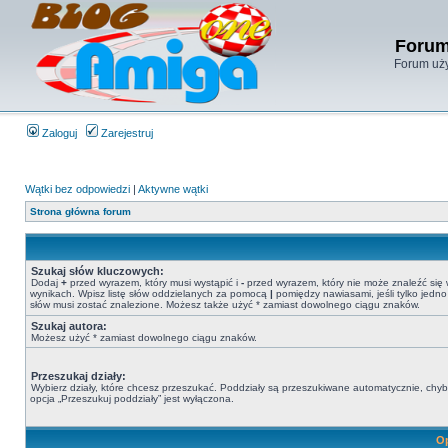
Forum
Forum uży
Zaloguj
Zarejestruj
Wątki bez odpowiedzi
|
Aktywne wątki
Strona główna forum
Szukaj słów kluczowych:
Dodaj
+
przed wyrazem, który musi wystąpić i
-
przed wyrazem, który nie może znaleźć się
wynikach. Wpisz listę słów oddzielanych za pomocą
|
pomiędzy nawiasami, jeśli tylko jedno
słów musi zostać znalezione. Możesz także użyć * zamiast dowolnego ciągu znaków.
Szukaj autora:
Możesz użyć * zamiast dowolnego ciągu znaków.
Przeszukaj działy:
Wybierz działy, które chcesz przeszukać. Poddziały są przeszukiwane automatycznie, chy
opcja „Przeszukuj poddziały” jest wyłączona.
Op