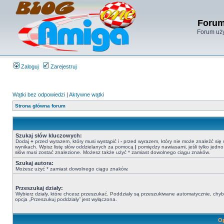
Forum
Forum uży
Zaloguj
Zarejestruj
Wątki bez odpowiedzi
|
Aktywne wątki
Strona główna forum
Szukaj słów kluczowych:
Dodaj
+
przed wyrazem, który musi wystąpić i
-
przed wyrazem, który nie może znaleźć się
wynikach. Wpisz listę słów oddzielanych za pomocą
|
pomiędzy nawiasami, jeśli tylko jedno
słów musi zostać znalezione. Możesz także użyć * zamiast dowolnego ciągu znaków.
Szukaj autora:
Możesz użyć * zamiast dowolnego ciągu znaków.
Przeszukaj działy:
Wybierz działy, które chcesz przeszukać. Poddziały są przeszukiwane automatycznie, chy
opcja „Przeszukuj poddziały” jest wyłączona.
Op