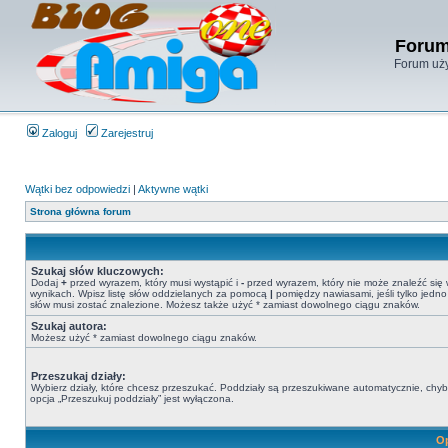
Forum
Forum uży
Zaloguj
Zarejestruj
Wątki bez odpowiedzi
|
Aktywne wątki
Strona główna forum
Szukaj słów kluczowych:
Dodaj
+
przed wyrazem, który musi wystąpić i
-
przed wyrazem, który nie może znaleźć się
wynikach. Wpisz listę słów oddzielanych za pomocą
|
pomiędzy nawiasami, jeśli tylko jedno
słów musi zostać znalezione. Możesz także użyć * zamiast dowolnego ciągu znaków.
Szukaj autora:
Możesz użyć * zamiast dowolnego ciągu znaków.
Przeszukaj działy:
Wybierz działy, które chcesz przeszukać. Poddziały są przeszukiwane automatycznie, chy
opcja „Przeszukuj poddziały” jest wyłączona.
Op