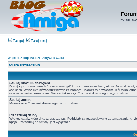
Forum
Forum uży
Zaloguj
Zarejestruj
Wątki bez odpowiedzi
|
Aktywne wątki
Strona główna forum
Szukaj słów kluczowych:
Dodaj
+
przed wyrazem, który musi wystąpić i
-
przed wyrazem, który nie może znaleźć się
wynikach. Wpisz listę słów oddzielanych za pomocą
|
pomiędzy nawiasami, jeśli tylko jedno
słów musi zostać znalezione. Możesz także użyć * zamiast dowolnego ciągu znaków.
Szukaj autora:
Możesz użyć * zamiast dowolnego ciągu znaków.
Przeszukaj działy:
Wybierz działy, które chcesz przeszukać. Poddziały są przeszukiwane automatycznie, chy
opcja „Przeszukuj poddziały” jest wyłączona.
Op