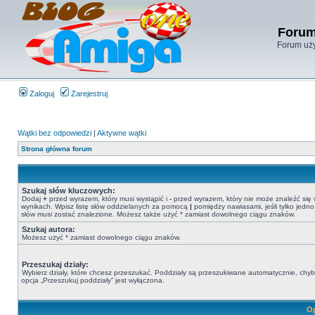
Forum
Forum uży
Zaloguj
Zarejestruj
Wątki bez odpowiedzi
|
Aktywne wątki
Strona główna forum
Szukaj słów kluczowych:
Dodaj
+
przed wyrazem, który musi wystąpić i
-
przed wyrazem, który nie może znaleźć się
wynikach. Wpisz listę słów oddzielanych za pomocą
|
pomiędzy nawiasami, jeśli tylko jedno
słów musi zostać znalezione. Możesz także użyć * zamiast dowolnego ciągu znaków.
Szukaj autora:
Możesz użyć * zamiast dowolnego ciągu znaków.
Przeszukaj działy:
Wybierz działy, które chcesz przeszukać. Poddziały są przeszukiwane automatycznie, chy
opcja „Przeszukuj poddziały” jest wyłączona.
Op