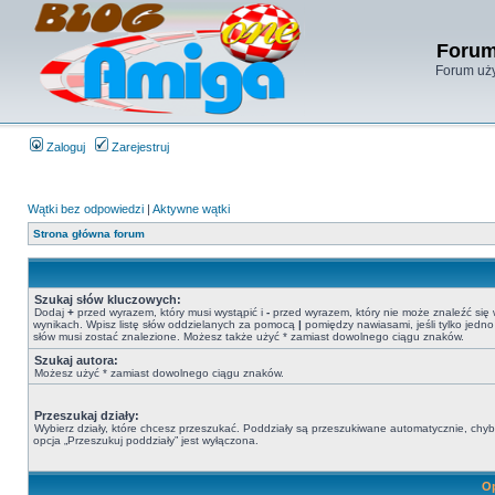
Forum
Forum uży
Zaloguj
Zarejestruj
Wątki bez odpowiedzi
|
Aktywne wątki
Strona główna forum
Szukaj słów kluczowych:
Dodaj
+
przed wyrazem, który musi wystąpić i
-
przed wyrazem, który nie może znaleźć się
wynikach. Wpisz listę słów oddzielanych za pomocą
|
pomiędzy nawiasami, jeśli tylko jedno
słów musi zostać znalezione. Możesz także użyć * zamiast dowolnego ciągu znaków.
Szukaj autora:
Możesz użyć * zamiast dowolnego ciągu znaków.
Przeszukaj działy:
Wybierz działy, które chcesz przeszukać. Poddziały są przeszukiwane automatycznie, chy
opcja „Przeszukuj poddziały” jest wyłączona.
Op