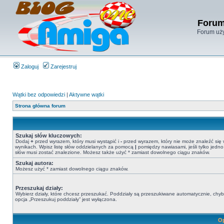
Forum
Forum uży
Zaloguj
Zarejestruj
Wątki bez odpowiedzi
|
Aktywne wątki
Strona główna forum
Szukaj słów kluczowych:
Dodaj
+
przed wyrazem, który musi wystąpić i
-
przed wyrazem, który nie może znaleźć się
wynikach. Wpisz listę słów oddzielanych za pomocą
|
pomiędzy nawiasami, jeśli tylko jedno
słów musi zostać znalezione. Możesz także użyć * zamiast dowolnego ciągu znaków.
Szukaj autora:
Możesz użyć * zamiast dowolnego ciągu znaków.
Przeszukaj działy:
Wybierz działy, które chcesz przeszukać. Poddziały są przeszukiwane automatycznie, chy
opcja „Przeszukuj poddziały” jest wyłączona.
Op