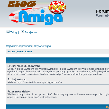
Forum
Forum uży
Zaloguj
Zarejestruj
Wątki bez odpowiedzi
|
Aktywne wątki
Strona główna forum
Szukaj słów kluczowych:
Dodaj
+
przed wyrazem, który musi wystąpić i
-
przed wyrazem, który nie może znaleźć się
wynikach. Wpisz listę słów oddzielanych za pomocą
|
pomiędzy nawiasami, jeśli tylko jedno
słów musi zostać znalezione. Możesz także użyć * zamiast dowolnego ciągu znaków.
Szukaj autora:
Możesz użyć * zamiast dowolnego ciągu znaków.
Przeszukaj działy:
Wybierz działy, które chcesz przeszukać. Poddziały są przeszukiwane automatycznie, chy
opcja „Przeszukuj poddziały” jest wyłączona.
Op