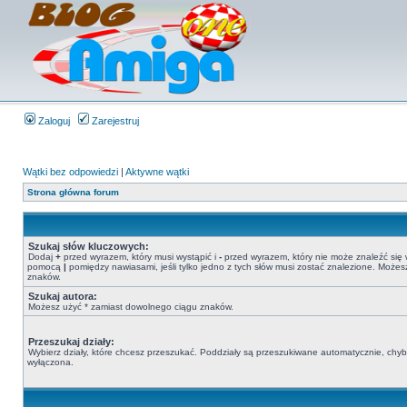
Zaloguj
Zarejestruj
Wątki bez odpowiedzi
|
Aktywne wątki
Strona główna forum
Szukaj słów kluczowych:
Dodaj
+
przed wyrazem, który musi wystąpić i
-
przed wyrazem, który nie może znaleźć się 
pomocą
|
pomiędzy nawiasami, jeśli tylko jedno z tych słów musi zostać znalezione. Może
znaków.
Szukaj autora:
Możesz użyć * zamiast dowolnego ciągu znaków.
Przeszukaj działy:
Wybierz działy, które chcesz przeszukać. Poddziały są przeszukiwane automatycznie, chyba
wyłączona.