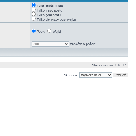
Tytuł i treść postu
Tylko treść postu
Tylko tytuł postu
Tylko pierwszy post wątku
Posty
Wątki
znaków w poście
Strefa czasowa: UTC + 1
Skocz do: