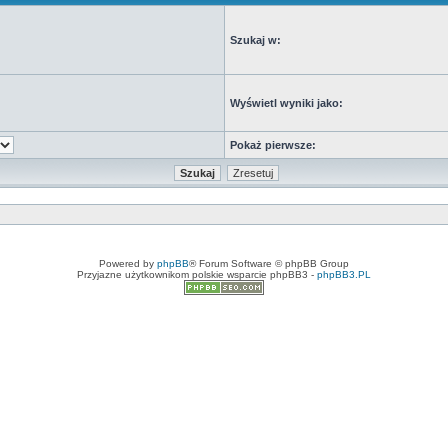
Szukaj w:
Wyświetl wyniki jako:
Pokaż pierwsze:
Powered by
phpBB
® Forum Software © phpBB Group
Przyjazne użytkownikom polskie wsparcie phpBB3 -
phpBB3.PL