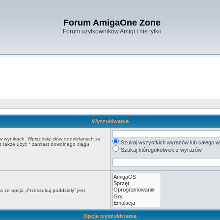
Forum AmigaOne Zone
Forum użytkowników Amigi i nie tylko
Wyszukiwanie
w wynikach. Wpisz listę słów oddzielanych za
Szukaj wszystkich wyrazów lub całego w
sz także użyć * zamiast dowolnego ciągu
Szukaj któregokolwiek z wyrazów
 że opcja „Przeszukuj poddziały” jest
Opcje wyszukiwania