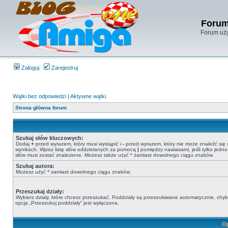
Forum
Forum uży
Zaloguj
Zarejestruj
Wątki bez odpowiedzi
|
Aktywne wątki
Strona główna forum
Szukaj słów kluczowych:
Dodaj
+
przed wyrazem, który musi wystąpić i
-
przed wyrazem, który nie może znaleźć się
wynikach. Wpisz listę słów oddzielanych za pomocą
|
pomiędzy nawiasami, jeśli tylko jedno
słów musi zostać znalezione. Możesz także użyć * zamiast dowolnego ciągu znaków.
Szukaj autora:
Możesz użyć * zamiast dowolnego ciągu znaków.
Przeszukaj działy:
Wybierz działy, które chcesz przeszukać. Poddziały są przeszukiwane automatycznie, chy
opcja „Przeszukuj poddziały” jest wyłączona.
Op