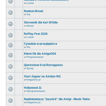
w
Ludzie
Radeon Break
w
Gry
Sterownik dla kart NVidia
w
Sprzęt
RePlay Fest 2026
w
Ludzie
Cytadela w przeglądarce
w
Gry
Klient Git dla AmigaOS4
w
Programowanie
Quickshoot II od Retrogames
w
Sprzęt
Atari Jaguar na Amidze NG
w
AmigaOne.pl
Hollywood 11
w
Oprogramowanie
Najdziwniejszy "joystick" dla Amigi - Manix Twins
w
AmigaOne.pl