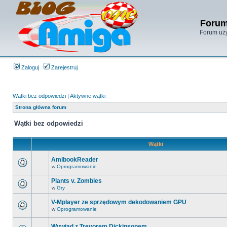
Forum
Forum uży
Zaloguj
Zarejestruj
Wątki bez odpowiedzi
|
Aktywne wątki
Strona główna forum
Wątki bez odpowiedzi
Wątki
AmibookReader
w
Oprogramowanie
Plants v. Zombies
w
Gry
V-Mplayer ze sprzędowym dekodowaniem GPU
w
Oprogramowanie
Wywiad z Trevorem Dickinsonem