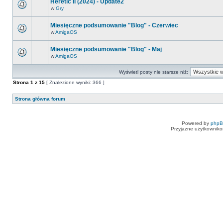
Heretic II (2024) - Update2
w
Gry
Miesięczne podsumowanie "Blog" - Czerwiec
w
AmigaOS
Miesięczne podsumowanie "Blog" - Maj
w
AmigaOS
Wyświetl posty nie starsze niż:
Strona
1
z
15
[ Znalezione wyniki: 366 ]
Strona główna forum
Powered by
php
Przyjazne użytkowniko