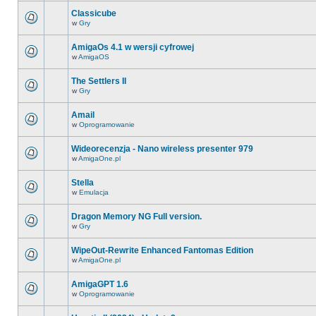
Classicube
w
Gry
AmigaOs 4.1 w wersji cyfrowej
w
AmigaOS
The Settlers II
w
Gry
Amail
w
Oprogramowanie
Wideorecenzja - Nano wireless presenter 979
w
AmigaOne.pl
Stella
w
Emulacja
Dragon Memory NG Full version.
w
Gry
WipeOut-Rewrite Enhanced Fantomas Edition
w
AmigaOne.pl
AmigaGPT 1.6
w
Oprogramowanie