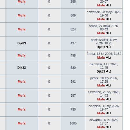
Mufa
0
288
20:07
Mufa
czwartek, 28 maja 2026,
Mufa
0
309
19:48
Mufa
środa, 27 maja 2026,
Mufa
0
324
08:43
Mufa
poniedziałek, 6 kwi
Djk83
0
437
2026, 18:23
Djk83
środa, 18 lut 2026, 11:52
Mufa
0
498
Mufa
niedziela, 1 lut 2026,
Djk83
0
520
12:45
Djk83
piątek, 30 sty 2026,
Mufa
0
591
17:28
Mufa
czwartek, 29 sty 2026,
Mufa
0
587
14:43
Mufa
niedziela, 11 sty 2026,
Mufa
0
730
19:47
Mufa
czwartek, 6 lis 2025,
Mufa
0
1606
17:57
Mufa