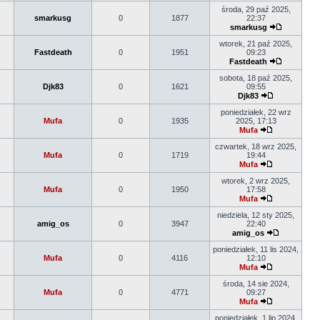
środa, 29 paź 2025,
smarkusg
0
1877
22:37
smarkusg
wtorek, 21 paź 2025,
Fastdeath
0
1951
09:23
Fastdeath
sobota, 18 paź 2025,
Djk83
0
1621
09:55
Djk83
poniedziałek, 22 wrz
Mufa
0
1935
2025, 17:13
Mufa
czwartek, 18 wrz 2025,
Mufa
0
1719
19:44
Mufa
wtorek, 2 wrz 2025,
Mufa
0
1950
17:58
Mufa
niedziela, 12 sty 2025,
amig_os
0
3947
22:40
amig_os
poniedziałek, 11 lis 2024,
Mufa
0
4116
12:10
Mufa
środa, 14 sie 2024,
Mufa
0
4771
09:27
Mufa
poniedziałek, 1 lip 2024,