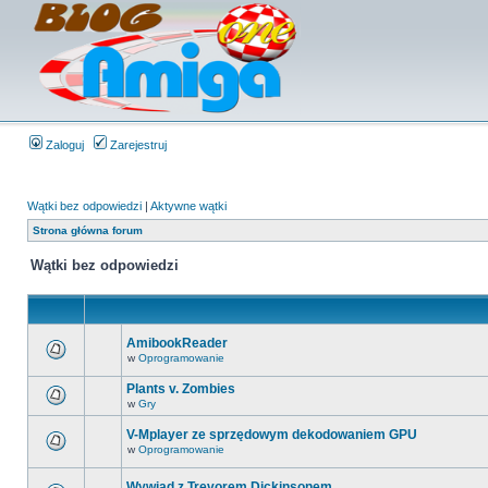
Zaloguj
Zarejestruj
Wątki bez odpowiedzi
|
Aktywne wątki
Strona główna forum
Wątki bez odpowiedzi
AmibookReader
w
Oprogramowanie
Plants v. Zombies
w
Gry
V-Mplayer ze sprzędowym dekodowaniem GPU
w
Oprogramowanie
Wywiad z Trevorem Dickinsonem