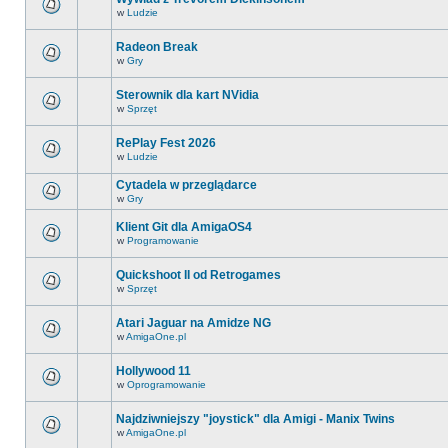
w
Ludzie
Radeon Break
w
Gry
Sterownik dla kart NVidia
w
Sprzęt
RePlay Fest 2026
w
Ludzie
Cytadela w przeglądarce
w
Gry
Klient Git dla AmigaOS4
w
Programowanie
Quickshoot II od Retrogames
w
Sprzęt
Atari Jaguar na Amidze NG
w
AmigaOne.pl
Hollywood 11
w
Oprogramowanie
Najdziwniejszy "joystick" dla Amigi - Manix Twins
w
AmigaOne.pl