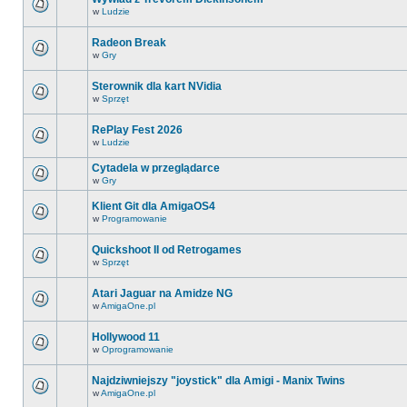
w
Ludzie
Radeon Break
w
Gry
Sterownik dla kart NVidia
w
Sprzęt
RePlay Fest 2026
w
Ludzie
Cytadela w przeglądarce
w
Gry
Klient Git dla AmigaOS4
w
Programowanie
Quickshoot II od Retrogames
w
Sprzęt
Atari Jaguar na Amidze NG
w
AmigaOne.pl
Hollywood 11
w
Oprogramowanie
Najdziwniejszy "joystick" dla Amigi - Manix Twins
w
AmigaOne.pl