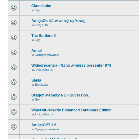
Classicube
w
Gry
AmigaOs 4.1 w wersji cyfrowej
w
AmigaOS
The Settlers II
w
Gry
Amail
w
Oprogramowanie
Wideorecenzja - Nano wireless presenter 979
w
AmigaOne.pl
Stella
w
Emulacja
Dragon Memory NG Full version.
w
Gry
WipeOut-Rewrite Enhanced Fantomas Edition
w
AmigaOne.pl
AmigaGPT 1.6
w
Oprogramowanie