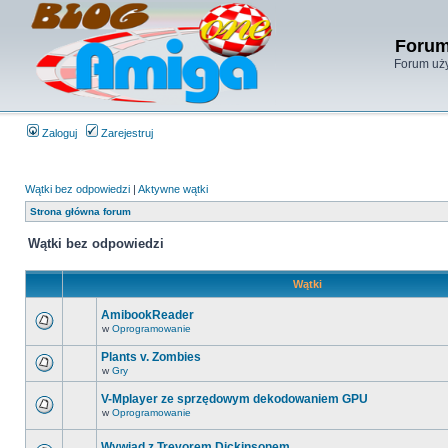
Forum
Forum uży
Zaloguj
Zarejestruj
Wątki bez odpowiedzi
|
Aktywne wątki
Strona główna forum
Wątki bez odpowiedzi
Wątki
AmibookReader
w
Oprogramowanie
Plants v. Zombies
w
Gry
V-Mplayer ze sprzędowym dekodowaniem GPU
w
Oprogramowanie
Wywiad z Trevorem Dickinsonem