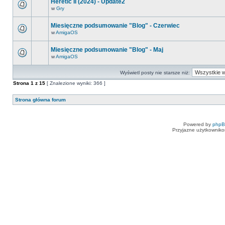
Heretic II (2024) - Update2
w
Gry
Miesięczne podsumowanie "Blog" - Czerwiec
w
AmigaOS
Miesięczne podsumowanie "Blog" - Maj
w
AmigaOS
Wyświetl posty nie starsze niż:
Strona
1
z
15
[ Znalezione wyniki: 366 ]
Strona główna forum
Powered by
php
Przyjazne użytkowniko