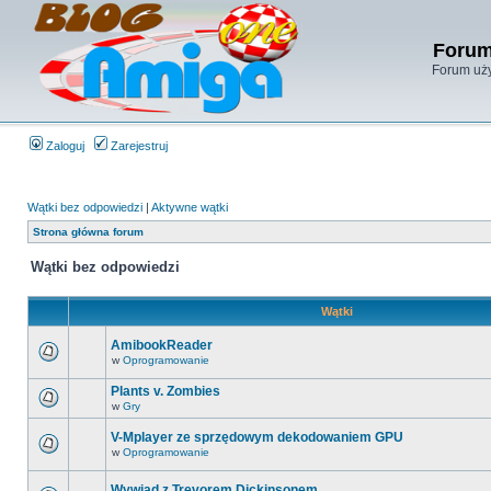
Forum
Forum uży
Zaloguj
Zarejestruj
Wątki bez odpowiedzi
|
Aktywne wątki
Strona główna forum
Wątki bez odpowiedzi
Wątki
AmibookReader
w
Oprogramowanie
Plants v. Zombies
w
Gry
V-Mplayer ze sprzędowym dekodowaniem GPU
w
Oprogramowanie
Wywiad z Trevorem Dickinsonem