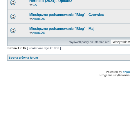
Heretic II (2024) - Update2
w
Gry
Miesięczne podsumowanie "Blog" - Czerwiec
w
AmigaOS
Miesięczne podsumowanie "Blog" - Maj
w
AmigaOS
Wyświetl posty nie starsze niż:
Strona
1
z
15
[ Znalezione wyniki: 366 ]
Strona główna forum
Powered by
php
Przyjazne użytkowniko