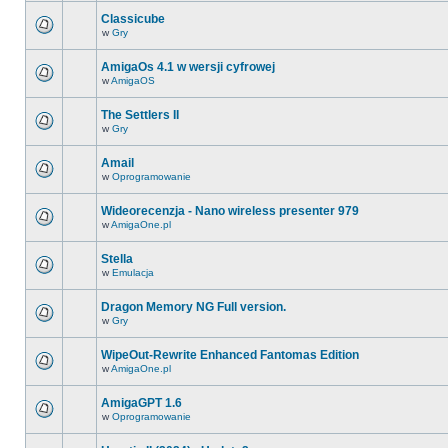
Classicube
w
Gry
AmigaOs 4.1 w wersji cyfrowej
w
AmigaOS
The Settlers II
w
Gry
Amail
w
Oprogramowanie
Wideorecenzja - Nano wireless presenter 979
w
AmigaOne.pl
Stella
w
Emulacja
Dragon Memory NG Full version.
w
Gry
WipeOut-Rewrite Enhanced Fantomas Edition
w
AmigaOne.pl
AmigaGPT 1.6
w
Oprogramowanie