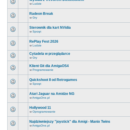
w
Ludzie
Radeon Break
w
Gry
Sterownik dla kart NVidia
w
Sprzęt
RePlay Fest 2026
w
Ludzie
Cytadela w przeglądarce
w
Gry
Klient Git dla AmigaOS4
w
Programowanie
Quickshoot II od Retrogames
w
Sprzęt
Atari Jaguar na Amidze NG
w
AmigaOne.pl
Hollywood 11
w
Oprogramowanie
Najdziwniejszy "joystick" dla Amigi - Manix Twins
w
AmigaOne.pl