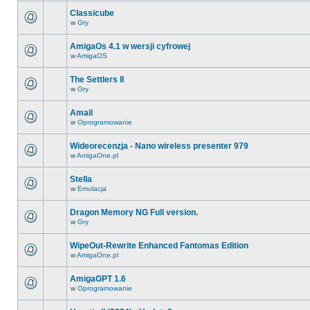
Classicube
w
Gry
AmigaOs 4.1 w wersji cyfrowej
w
AmigaOS
The Settlers II
w
Gry
Amail
w
Oprogramowanie
Wideorecenzja - Nano wireless presenter 979
w
AmigaOne.pl
Stella
w
Emulacja
Dragon Memory NG Full version.
w
Gry
WipeOut-Rewrite Enhanced Fantomas Edition
w
AmigaOne.pl
AmigaGPT 1.6
w
Oprogramowanie