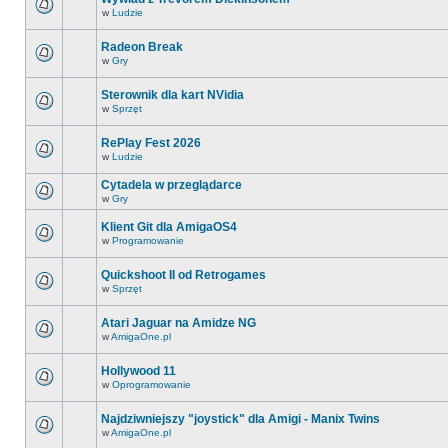
w
Ludzie
Radeon Break
w
Gry
Sterownik dla kart NVidia
w
Sprzęt
RePlay Fest 2026
w
Ludzie
Cytadela w przeglądarce
w
Gry
Klient Git dla AmigaOS4
w
Programowanie
Quickshoot II od Retrogames
w
Sprzęt
Atari Jaguar na Amidze NG
w
AmigaOne.pl
Hollywood 11
w
Oprogramowanie
Najdziwniejszy "joystick" dla Amigi - Manix Twins
w
AmigaOne.pl