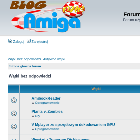
Forum
Forum uży
Zaloguj
Zarejestruj
Wątki bez odpowiedzi
|
Aktywne wątki
Strona główna forum
Wątki bez odpowiedzi
Wątki
AmibookReader
w
Oprogramowanie
Plants v. Zombies
w
Gry
V-Mplayer ze sprzędowym dekodowaniem GPU
w
Oprogramowanie
Wywiad z Trevorem Dickinsonem