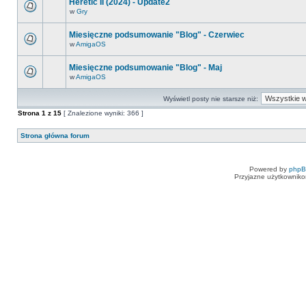
Heretic II (2024) - Update2
w
Gry
Miesięczne podsumowanie "Blog" - Czerwiec
w
AmigaOS
Miesięczne podsumowanie "Blog" - Maj
w
AmigaOS
Wyświetl posty nie starsze niż:
Strona
1
z
15
[ Znalezione wyniki: 366 ]
Strona główna forum
Powered by
php
Przyjazne użytkowniko