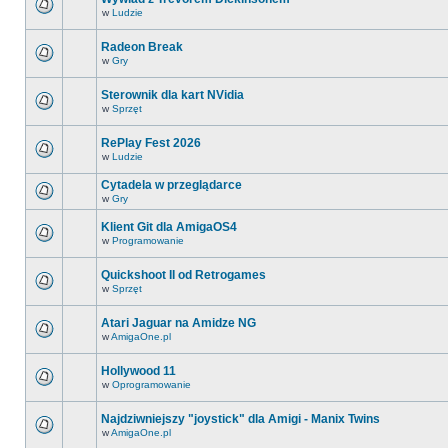
w
Ludzie
Radeon Break
w
Gry
Sterownik dla kart NVidia
w
Sprzęt
RePlay Fest 2026
w
Ludzie
Cytadela w przeglądarce
w
Gry
Klient Git dla AmigaOS4
w
Programowanie
Quickshoot II od Retrogames
w
Sprzęt
Atari Jaguar na Amidze NG
w
AmigaOne.pl
Hollywood 11
w
Oprogramowanie
Najdziwniejszy "joystick" dla Amigi - Manix Twins
w
AmigaOne.pl