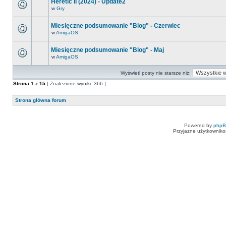
Heretic II (2024) - Update2
w
Gry
Miesięczne podsumowanie "Blog" - Czerwiec
w
AmigaOS
Miesięczne podsumowanie "Blog" - Maj
w
AmigaOS
Wyświetl posty nie starsze niż:
Strona
1
z
15
[ Znalezione wyniki: 366 ]
Strona główna forum
Powered by
php
Przyjazne użytkowniko