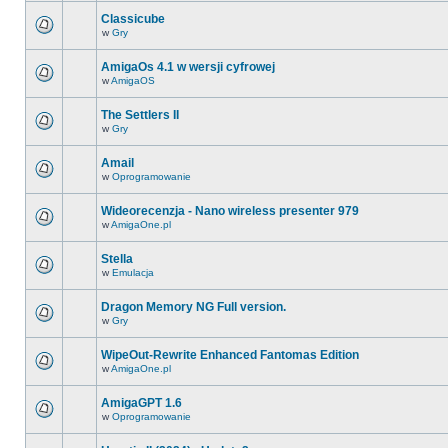
Classicube
w
Gry
AmigaOs 4.1 w wersji cyfrowej
w
AmigaOS
The Settlers II
w
Gry
Amail
w
Oprogramowanie
Wideorecenzja - Nano wireless presenter 979
w
AmigaOne.pl
Stella
w
Emulacja
Dragon Memory NG Full version.
w
Gry
WipeOut-Rewrite Enhanced Fantomas Edition
w
AmigaOne.pl
AmigaGPT 1.6
w
Oprogramowanie