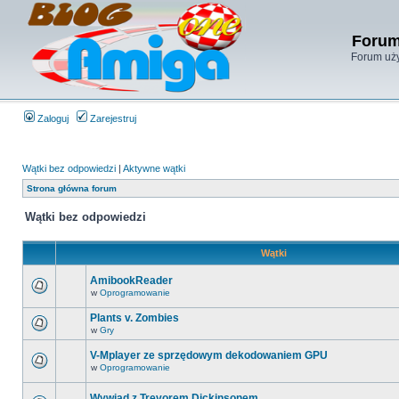
Forum
Forum uży
Zaloguj
Zarejestruj
Wątki bez odpowiedzi
|
Aktywne wątki
Strona główna forum
Wątki bez odpowiedzi
Wątki
AmibookReader
w
Oprogramowanie
Plants v. Zombies
w
Gry
V-Mplayer ze sprzędowym dekodowaniem GPU
w
Oprogramowanie
Wywiad z Trevorem Dickinsonem