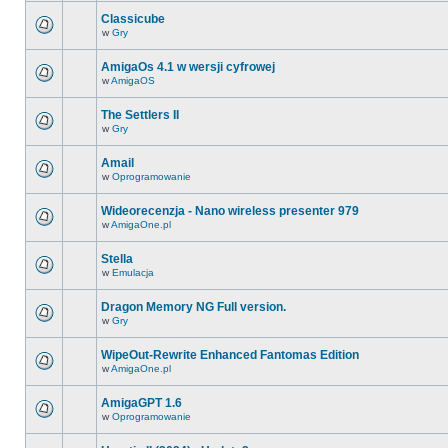
Classicube
w
Gry
AmigaOs 4.1 w wersji cyfrowej
w
AmigaOS
The Settlers II
w
Gry
Amail
w
Oprogramowanie
Wideorecenzja - Nano wireless presenter 979
w
AmigaOne.pl
Stella
w
Emulacja
Dragon Memory NG Full version.
w
Gry
WipeOut-Rewrite Enhanced Fantomas Edition
w
AmigaOne.pl
AmigaGPT 1.6
w
Oprogramowanie