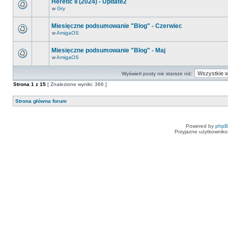
Heretic II (2024) - Update2
w
Gry
Miesięczne podsumowanie "Blog" - Czerwiec
w
AmigaOS
Miesięczne podsumowanie "Blog" - Maj
w
AmigaOS
Wyświetl posty nie starsze niż:
Strona
1
z
15
[ Znalezione wyniki: 366 ]
Strona główna forum
Powered by
php
Przyjazne użytkowniko