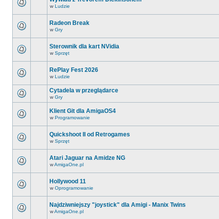
w
Ludzie
Radeon Break
w
Gry
Sterownik dla kart NVidia
w
Sprzęt
RePlay Fest 2026
w
Ludzie
Cytadela w przeglądarce
w
Gry
Klient Git dla AmigaOS4
w
Programowanie
Quickshoot II od Retrogames
w
Sprzęt
Atari Jaguar na Amidze NG
w
AmigaOne.pl
Hollywood 11
w
Oprogramowanie
Najdziwniejszy "joystick" dla Amigi - Manix Twins
w
AmigaOne.pl