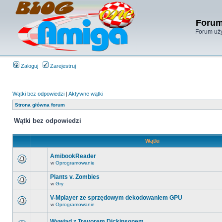
Forum
Forum uży
Zaloguj
Zarejestruj
Wątki bez odpowiedzi
|
Aktywne wątki
Strona główna forum
Wątki bez odpowiedzi
Wątki
AmibookReader
w
Oprogramowanie
Plants v. Zombies
w
Gry
V-Mplayer ze sprzędowym dekodowaniem GPU
w
Oprogramowanie
Wywiad z Trevorem Dickinsonem