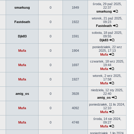
środa, 29 paź 2025,
smarkusg
0
1849
22:37
smarkusg
wtorek, 21 paź 2025,
Fastdeath
0
1922
09:23
Fastdeath
sobota, 18 paź 2025,
Djk83
0
1591
09:55
Djk83
poniedziałek, 22 wrz
Mufa
0
1904
2025, 17:13
Mufa
czwartek, 18 wrz 2025,
Mufa
0
1697
19:44
Mufa
wtorek, 2 wrz 2025,
Mufa
0
1927
17:58
Mufa
niedziela, 12 sty 2025,
amig_os
0
3928
22:40
amig_os
poniedziałek, 11 lis 2024,
Mufa
0
4092
12:10
Mufa
środa, 14 sie 2024,
Mufa
0
4748
09:27
Mufa
poniedziałek, 1 lip 2024,