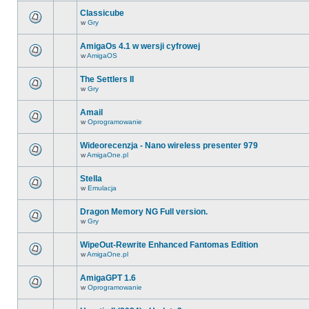
Classicube
w
Gry
AmigaOs 4.1 w wersji cyfrowej
w
AmigaOS
The Settlers II
w
Gry
Amail
w
Oprogramowanie
Wideorecenzja - Nano wireless presenter 979
w
AmigaOne.pl
Stella
w
Emulacja
Dragon Memory NG Full version.
w
Gry
WipeOut-Rewrite Enhanced Fantomas Edition
w
AmigaOne.pl
AmigaGPT 1.6
w
Oprogramowanie