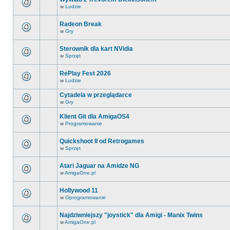
w
Ludzie
Radeon Break
w
Gry
Sterownik dla kart NVidia
w
Sprzęt
RePlay Fest 2026
w
Ludzie
Cytadela w przeglądarce
w
Gry
Klient Git dla AmigaOS4
w
Programowanie
Quickshoot II od Retrogames
w
Sprzęt
Atari Jaguar na Amidze NG
w
AmigaOne.pl
Hollywood 11
w
Oprogramowanie
Najdziwniejszy "joystick" dla Amigi - Manix Twins
w
AmigaOne.pl