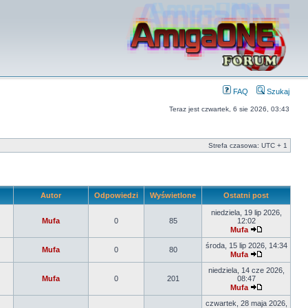
FAQ
Szukaj
Teraz jest czwartek, 6 sie 2026, 03:43
Strefa czasowa: UTC + 1
Autor
Odpowiedzi
Wyświetlone
Ostatni post
niedziela, 19 lip 2026,
Mufa
0
85
12:02
Mufa
środa, 15 lip 2026, 14:34
Mufa
0
80
Mufa
niedziela, 14 cze 2026,
Mufa
0
201
08:47
Mufa
czwartek, 28 maja 2026,