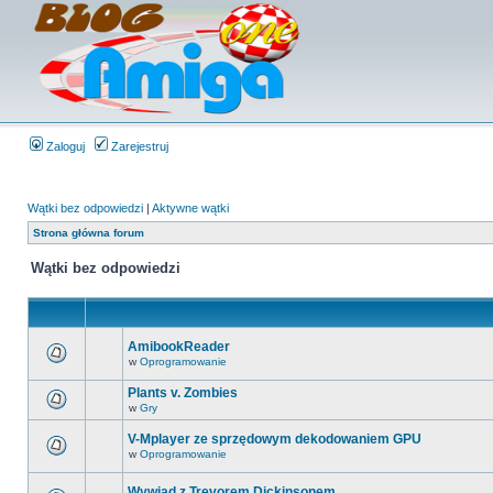
Zaloguj
Zarejestruj
Wątki bez odpowiedzi
|
Aktywne wątki
Strona główna forum
Wątki bez odpowiedzi
AmibookReader
w
Oprogramowanie
Plants v. Zombies
w
Gry
V-Mplayer ze sprzędowym dekodowaniem GPU
w
Oprogramowanie
Wywiad z Trevorem Dickinsonem