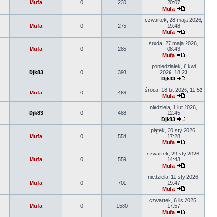
Mufa
0
230
20:07
Mufa
czwartek, 28 maja 2026,
Mufa
0
275
19:48
Mufa
środa, 27 maja 2026,
Mufa
0
285
08:43
Mufa
poniedziałek, 6 kwi
Djk83
0
393
2026, 18:23
Djk83
środa, 18 lut 2026, 11:52
Mufa
0
466
Mufa
niedziela, 1 lut 2026,
Djk83
0
488
12:45
Djk83
piątek, 30 sty 2026,
Mufa
0
554
17:28
Mufa
czwartek, 29 sty 2026,
Mufa
0
559
14:43
Mufa
niedziela, 11 sty 2026,
Mufa
0
701
19:47
Mufa
czwartek, 6 lis 2025,
Mufa
0
1580
17:57
Mufa