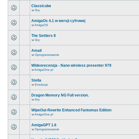
Classicube
w
Gry
AmigaOs 4.1 w wersji cyfrowej
w
AmigaOS
The Settlers II
w
Gry
Amail
w
Oprogramowanie
Wideorecenzja - Nano wireless presenter 979
w
AmigaOne.pl
Stella
w
Emulacja
Dragon Memory NG Full version.
w
Gry
WipeOut-Rewrite Enhanced Fantomas Edition
w
AmigaOne.pl
AmigaGPT 1.6
w
Oprogramowanie