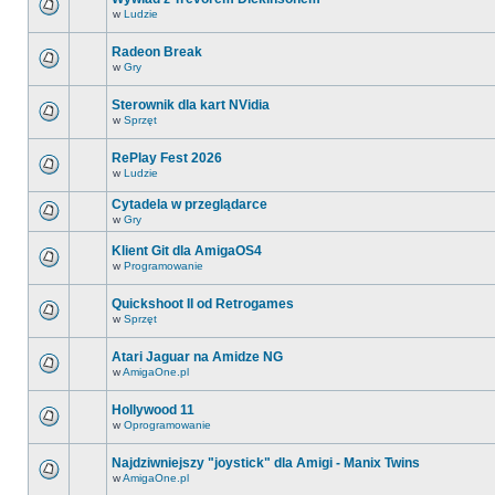
w
Ludzie
Radeon Break
w
Gry
Sterownik dla kart NVidia
w
Sprzęt
RePlay Fest 2026
w
Ludzie
Cytadela w przeglądarce
w
Gry
Klient Git dla AmigaOS4
w
Programowanie
Quickshoot II od Retrogames
w
Sprzęt
Atari Jaguar na Amidze NG
w
AmigaOne.pl
Hollywood 11
w
Oprogramowanie
Najdziwniejszy "joystick" dla Amigi - Manix Twins
w
AmigaOne.pl