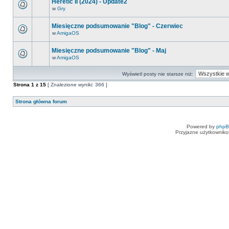
Heretic II (2024) - Update2
w
Gry
Miesięczne podsumowanie "Blog" - Czerwiec
w
AmigaOS
Miesięczne podsumowanie "Blog" - Maj
w
AmigaOS
Wyświetl posty nie starsze niż:
Strona
1
z
15
[ Znalezione wyniki: 366 ]
Strona główna forum
Powered by
php
Przyjazne użytkowniko