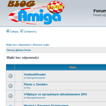
Forum
Forum uży
Zaloguj
Zarejestruj
Wątki bez odpowiedzi
|
Aktywne wątki
Strona główna forum
Wątki bez odpowiedzi
Wątki
AmibookReader
w
Oprogramowanie
Plants v. Zombies
w
Gry
V-Mplayer ze sprzędowym dekodowaniem GPU
w
Oprogramowanie
Wywiad z Trevorem Dickinsonem