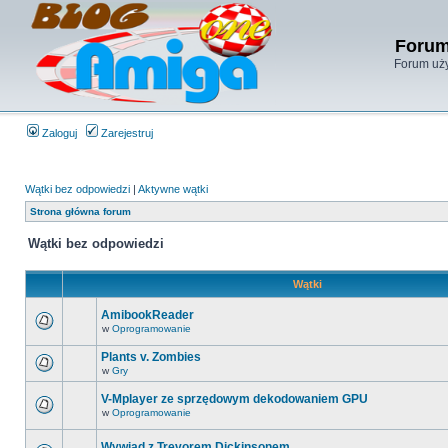
Forum
Forum uży
Zaloguj
Zarejestruj
Wątki bez odpowiedzi
|
Aktywne wątki
Strona główna forum
Wątki bez odpowiedzi
Wątki
AmibookReader
w
Oprogramowanie
Plants v. Zombies
w
Gry
V-Mplayer ze sprzędowym dekodowaniem GPU
w
Oprogramowanie
Wywiad z Trevorem Dickinsonem