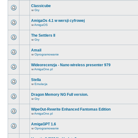
Classicube
w
Gry
AmigaOs 4.1 w wersji cyfrowej
w
AmigaOS
The Settlers II
w
Gry
Amail
w
Oprogramowanie
Wideorecenzja - Nano wireless presenter 979
w
AmigaOne.pl
Stella
w
Emulacja
Dragon Memory NG Full version.
w
Gry
WipeOut-Rewrite Enhanced Fantomas Edition
w
AmigaOne.pl
AmigaGPT 1.6
w
Oprogramowanie