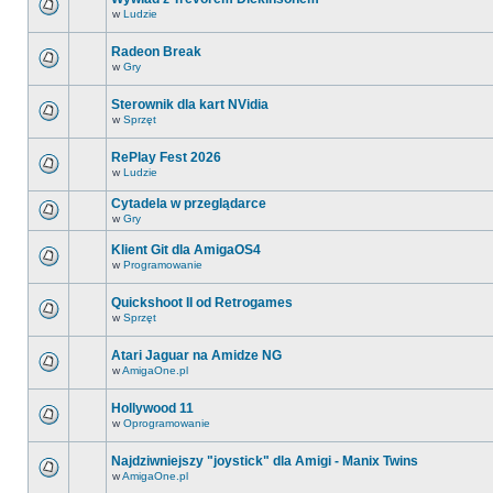
w
Ludzie
Radeon Break
w
Gry
Sterownik dla kart NVidia
w
Sprzęt
RePlay Fest 2026
w
Ludzie
Cytadela w przeglądarce
w
Gry
Klient Git dla AmigaOS4
w
Programowanie
Quickshoot II od Retrogames
w
Sprzęt
Atari Jaguar na Amidze NG
w
AmigaOne.pl
Hollywood 11
w
Oprogramowanie
Najdziwniejszy "joystick" dla Amigi - Manix Twins
w
AmigaOne.pl