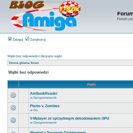
Forum
Forum uży
Zaloguj
Zarejestruj
Wątki bez odpowiedzi
|
Aktywne wątki
Strona główna forum
Wątki bez odpowiedzi
Wątki
AmibookReader
w
Oprogramowanie
Plants v. Zombies
w
Gry
V-Mplayer ze sprzędowym dekodowaniem GPU
w
Oprogramowanie
Wywiad z Trevorem Dickinsonem