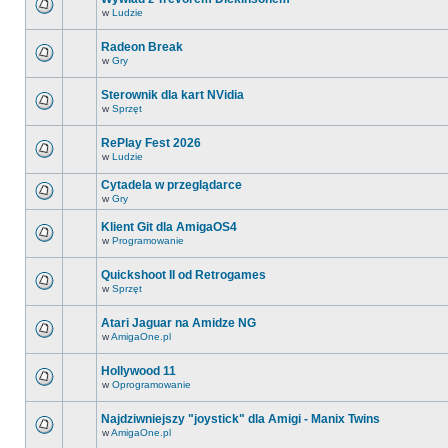
w
Ludzie
Radeon Break
w
Gry
Sterownik dla kart NVidia
w
Sprzęt
RePlay Fest 2026
w
Ludzie
Cytadela w przeglądarce
w
Gry
Klient Git dla AmigaOS4
w
Programowanie
Quickshoot II od Retrogames
w
Sprzęt
Atari Jaguar na Amidze NG
w
AmigaOne.pl
Hollywood 11
w
Oprogramowanie
Najdziwniejszy "joystick" dla Amigi - Manix Twins
w
AmigaOne.pl