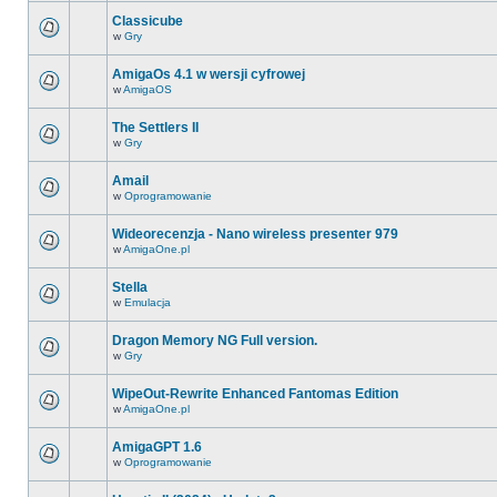
Classicube
w
Gry
AmigaOs 4.1 w wersji cyfrowej
w
AmigaOS
The Settlers II
w
Gry
Amail
w
Oprogramowanie
Wideorecenzja - Nano wireless presenter 979
w
AmigaOne.pl
Stella
w
Emulacja
Dragon Memory NG Full version.
w
Gry
WipeOut-Rewrite Enhanced Fantomas Edition
w
AmigaOne.pl
AmigaGPT 1.6
w
Oprogramowanie