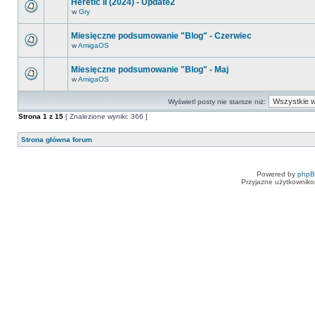
Heretic II (2024) - Update2
w
Gry
Miesięczne podsumowanie "Blog" - Czerwiec
w
AmigaOS
Miesięczne podsumowanie "Blog" - Maj
w
AmigaOS
Wyświetl posty nie starsze niż:
Strona
1
z
15
[ Znalezione wyniki: 366 ]
Strona główna forum
Powered by
php
Przyjazne użytkowniko