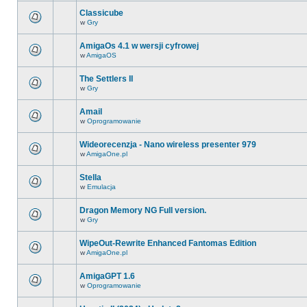
Classicube
w
Gry
AmigaOs 4.1 w wersji cyfrowej
w
AmigaOS
The Settlers II
w
Gry
Amail
w
Oprogramowanie
Wideorecenzja - Nano wireless presenter 979
w
AmigaOne.pl
Stella
w
Emulacja
Dragon Memory NG Full version.
w
Gry
WipeOut-Rewrite Enhanced Fantomas Edition
w
AmigaOne.pl
AmigaGPT 1.6
w
Oprogramowanie