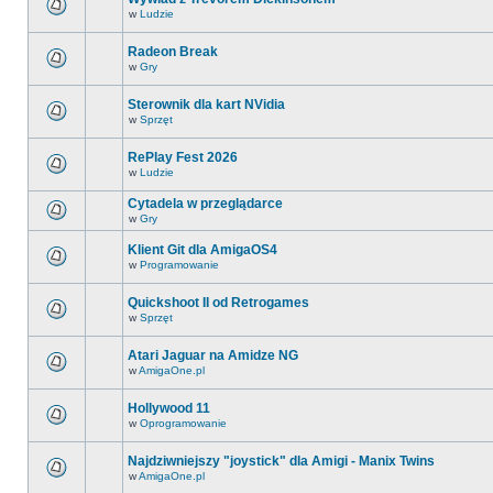
w
Ludzie
Radeon Break
w
Gry
Sterownik dla kart NVidia
w
Sprzęt
RePlay Fest 2026
w
Ludzie
Cytadela w przeglądarce
w
Gry
Klient Git dla AmigaOS4
w
Programowanie
Quickshoot II od Retrogames
w
Sprzęt
Atari Jaguar na Amidze NG
w
AmigaOne.pl
Hollywood 11
w
Oprogramowanie
Najdziwniejszy "joystick" dla Amigi - Manix Twins
w
AmigaOne.pl