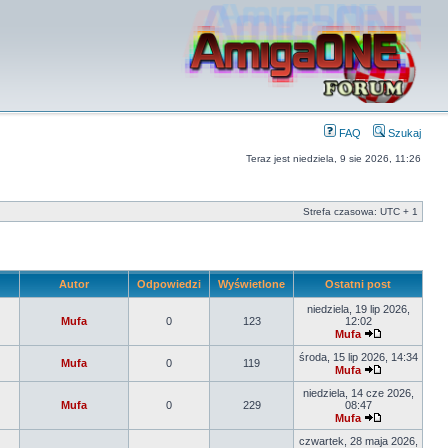
FAQ
Szukaj
Teraz jest niedziela, 9 sie 2026, 11:26
Strefa czasowa: UTC + 1
Autor
Odpowiedzi
Wyświetlone
Ostatni post
niedziela, 19 lip 2026,
Mufa
0
123
12:02
Mufa
środa, 15 lip 2026, 14:34
Mufa
0
119
Mufa
niedziela, 14 cze 2026,
Mufa
0
229
08:47
Mufa
czwartek, 28 maja 2026,