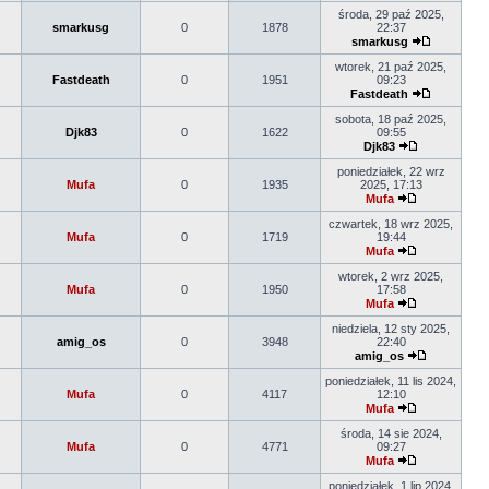
środa, 29 paź 2025,
smarkusg
0
1878
22:37
smarkusg
wtorek, 21 paź 2025,
Fastdeath
0
1951
09:23
Fastdeath
sobota, 18 paź 2025,
Djk83
0
1622
09:55
Djk83
poniedziałek, 22 wrz
Mufa
0
1935
2025, 17:13
Mufa
czwartek, 18 wrz 2025,
Mufa
0
1719
19:44
Mufa
wtorek, 2 wrz 2025,
Mufa
0
1950
17:58
Mufa
niedziela, 12 sty 2025,
amig_os
0
3948
22:40
amig_os
poniedziałek, 11 lis 2024,
Mufa
0
4117
12:10
Mufa
środa, 14 sie 2024,
Mufa
0
4771
09:27
Mufa
poniedziałek, 1 lip 2024,