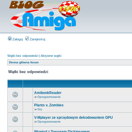
Zaloguj
Zarejestruj
Wątki bez odpowiedzi
|
Aktywne wątki
Strona główna forum
Wątki bez odpowiedzi
AmibookReader
w
Oprogramowanie
Plants v. Zombies
w
Gry
V-Mplayer ze sprzędowym dekodowaniem GPU
w
Oprogramowanie
Wywiad z Trevorem Dickinsonem