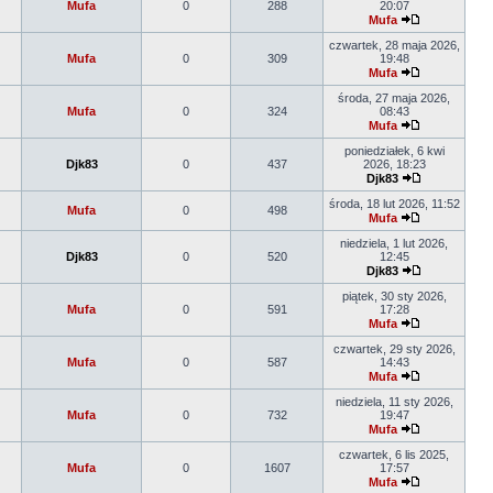
Mufa
0
288
20:07
Mufa
czwartek, 28 maja 2026,
Mufa
0
309
19:48
Mufa
środa, 27 maja 2026,
Mufa
0
324
08:43
Mufa
poniedziałek, 6 kwi
Djk83
0
437
2026, 18:23
Djk83
środa, 18 lut 2026, 11:52
Mufa
0
498
Mufa
niedziela, 1 lut 2026,
Djk83
0
520
12:45
Djk83
piątek, 30 sty 2026,
Mufa
0
591
17:28
Mufa
czwartek, 29 sty 2026,
Mufa
0
587
14:43
Mufa
niedziela, 11 sty 2026,
Mufa
0
732
19:47
Mufa
czwartek, 6 lis 2025,
Mufa
0
1607
17:57
Mufa