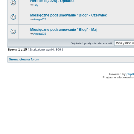
Heretic II (2024) - Update2
w
Gry
Miesięczne podsumowanie "Blog" - Czerwiec
w
AmigaOS
Miesięczne podsumowanie "Blog" - Maj
w
AmigaOS
Wyświetl posty nie starsze niż:
Strona
1
z
15
[ Znalezione wyniki: 366 ]
Strona główna forum
Powered by
php
Przyjazne użytkowniko