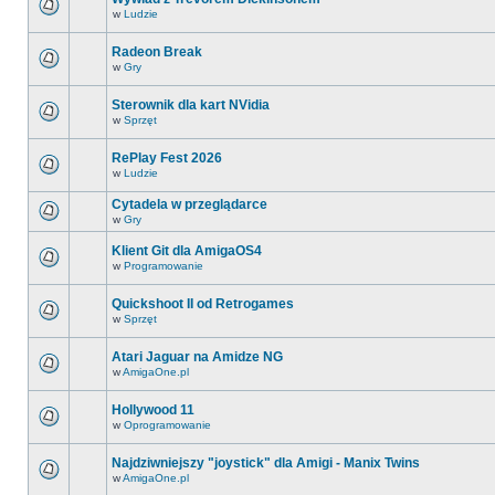
w
Ludzie
Radeon Break
w
Gry
Sterownik dla kart NVidia
w
Sprzęt
RePlay Fest 2026
w
Ludzie
Cytadela w przeglądarce
w
Gry
Klient Git dla AmigaOS4
w
Programowanie
Quickshoot II od Retrogames
w
Sprzęt
Atari Jaguar na Amidze NG
w
AmigaOne.pl
Hollywood 11
w
Oprogramowanie
Najdziwniejszy "joystick" dla Amigi - Manix Twins
w
AmigaOne.pl