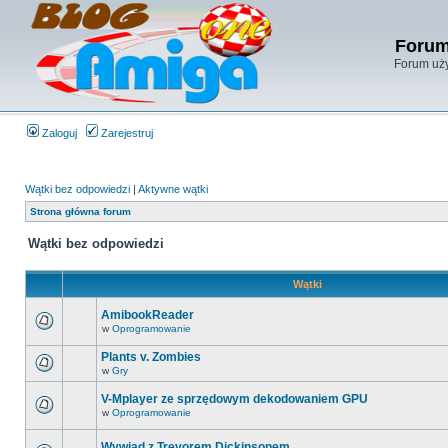
Forum
Forum uży
Zaloguj
Zarejestruj
Wątki bez odpowiedzi
|
Aktywne wątki
Strona główna forum
Wątki bez odpowiedzi
Wątki
AmibookReader
w
Oprogramowanie
Plants v. Zombies
w
Gry
V-Mplayer ze sprzędowym dekodowaniem GPU
w
Oprogramowanie
Wywiad z Trevorem Dickinsonem