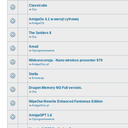
Classicube
w
Gry
AmigaOs 4.1 w wersji cyfrowej
w
AmigaOS
The Settlers II
w
Gry
Amail
w
Oprogramowanie
Wideorecenzja - Nano wireless presenter 979
w
AmigaOne.pl
Stella
w
Emulacja
Dragon Memory NG Full version.
w
Gry
WipeOut-Rewrite Enhanced Fantomas Edition
w
AmigaOne.pl
AmigaGPT 1.6
w
Oprogramowanie