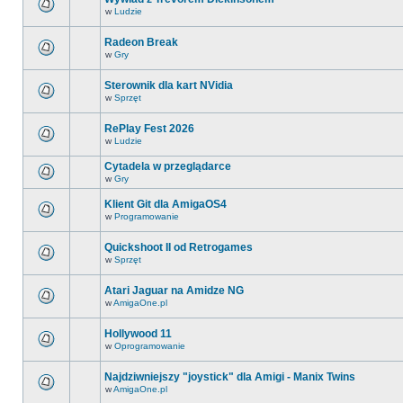
w
Ludzie
Radeon Break
w
Gry
Sterownik dla kart NVidia
w
Sprzęt
RePlay Fest 2026
w
Ludzie
Cytadela w przeglądarce
w
Gry
Klient Git dla AmigaOS4
w
Programowanie
Quickshoot II od Retrogames
w
Sprzęt
Atari Jaguar na Amidze NG
w
AmigaOne.pl
Hollywood 11
w
Oprogramowanie
Najdziwniejszy "joystick" dla Amigi - Manix Twins
w
AmigaOne.pl