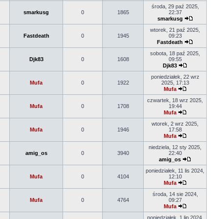
środa, 29 paź 2025,
smarkusg
0
1865
22:37
smarkusg
wtorek, 21 paź 2025,
Fastdeath
0
1945
09:23
Fastdeath
sobota, 18 paź 2025,
Djk83
0
1608
09:55
Djk83
poniedziałek, 22 wrz
Mufa
0
1922
2025, 17:13
Mufa
czwartek, 18 wrz 2025,
Mufa
0
1708
19:44
Mufa
wtorek, 2 wrz 2025,
Mufa
0
1946
17:58
Mufa
niedziela, 12 sty 2025,
amig_os
0
3940
22:40
amig_os
poniedziałek, 11 lis 2024,
Mufa
0
4104
12:10
Mufa
środa, 14 sie 2024,
Mufa
0
4764
09:27
Mufa
poniedziałek, 1 lip 2024,