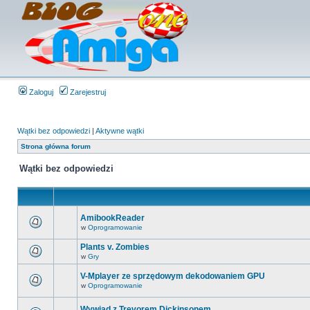
Zaloguj
Zarejestruj
Wątki bez odpowiedzi
|
Aktywne wątki
Strona główna forum
Wątki bez odpowiedzi
AmibookReader
w
Oprogramowanie
Plants v. Zombies
w
Gry
V-Mplayer ze sprzędowym dekodowaniem GPU
w
Oprogramowanie
Wywiad z Trevorem Dickinsonem