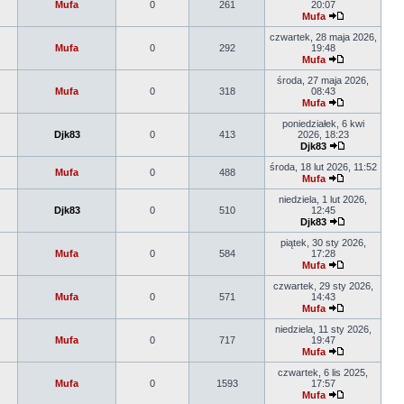
Mufa
0
261
20:07
Mufa
czwartek, 28 maja 2026,
Mufa
0
292
19:48
Mufa
środa, 27 maja 2026,
Mufa
0
318
08:43
Mufa
poniedziałek, 6 kwi
Djk83
0
413
2026, 18:23
Djk83
środa, 18 lut 2026, 11:52
Mufa
0
488
Mufa
niedziela, 1 lut 2026,
Djk83
0
510
12:45
Djk83
piątek, 30 sty 2026,
Mufa
0
584
17:28
Mufa
czwartek, 29 sty 2026,
Mufa
0
571
14:43
Mufa
niedziela, 11 sty 2026,
Mufa
0
717
19:47
Mufa
czwartek, 6 lis 2025,
Mufa
0
1593
17:57
Mufa