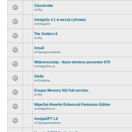
Classicube
w
Gry
AmigaOs 4.1 w wersji cyfrowej
w
AmigaOS
The Settlers II
w
Gry
Amail
w
Oprogramowanie
Wideorecenzja - Nano wireless presenter 979
w
AmigaOne.pl
Stella
w
Emulacja
Dragon Memory NG Full version.
w
Gry
WipeOut-Rewrite Enhanced Fantomas Edition
w
AmigaOne.pl
AmigaGPT 1.6
w
Oprogramowanie