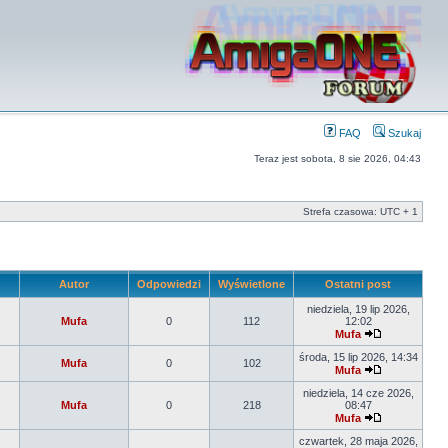
FAQ
Szukaj
Teraz jest sobota, 8 sie 2026, 04:43
Strefa czasowa: UTC + 1
Autor
Odpowiedzi
Wyświetlone
Ostatni post
niedziela, 19 lip 2026,
Mufa
0
112
12:02
Mufa
środa, 15 lip 2026, 14:34
Mufa
0
102
Mufa
niedziela, 14 cze 2026,
Mufa
0
218
08:47
Mufa
czwartek, 28 maja 2026,