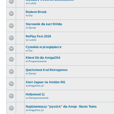
w
Ludzie
Radeon Break
w
Gry
Sterownik dla kart NVidia
w
Sprzęt
RePlay Fest 2026
w
Ludzie
Cytadela w przeglądarce
w
Gry
Klient Git dla AmigaOS4
w
Programowanie
Quickshoot II od Retrogames
w
Sprzęt
Atari Jaguar na Amidze NG
w
AmigaOne.pl
Hollywood 11
w
Oprogramowanie
Najdziwniejszy "joystick" dla Amigi - Manix Twins
w
AmigaOne.pl