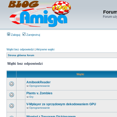
Forum
Forum uży
Zaloguj
Zarejestruj
Wątki bez odpowiedzi
|
Aktywne wątki
Strona główna forum
Wątki bez odpowiedzi
Wątki
AmibookReader
w
Oprogramowanie
Plants v. Zombies
w
Gry
V-Mplayer ze sprzędowym dekodowaniem GPU
w
Oprogramowanie
Wywiad z Trevorem Dickinsonem