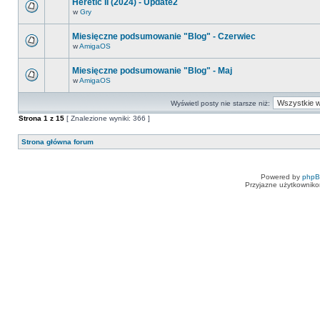
Heretic II (2024) - Update2
w
Gry
Miesięczne podsumowanie "Blog" - Czerwiec
w
AmigaOS
Miesięczne podsumowanie "Blog" - Maj
w
AmigaOS
Wyświetl posty nie starsze niż:
Strona
1
z
15
[ Znalezione wyniki: 366 ]
Strona główna forum
Powered by
php
Przyjazne użytkowniko