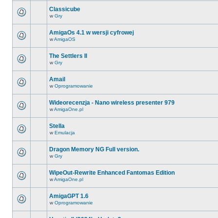
Classicube
w
Gry
AmigaOs 4.1 w wersji cyfrowej
w
AmigaOS
The Settlers II
w
Gry
Amail
w
Oprogramowanie
Wideorecenzja - Nano wireless presenter 979
w
AmigaOne.pl
Stella
w
Emulacja
Dragon Memory NG Full version.
w
Gry
WipeOut-Rewrite Enhanced Fantomas Edition
w
AmigaOne.pl
AmigaGPT 1.6
w
Oprogramowanie