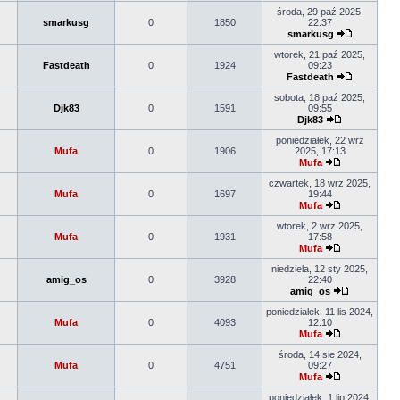
środa, 29 paź 2025,
smarkusg
0
1850
22:37
smarkusg
wtorek, 21 paź 2025,
Fastdeath
0
1924
09:23
Fastdeath
sobota, 18 paź 2025,
Djk83
0
1591
09:55
Djk83
poniedziałek, 22 wrz
Mufa
0
1906
2025, 17:13
Mufa
czwartek, 18 wrz 2025,
Mufa
0
1697
19:44
Mufa
wtorek, 2 wrz 2025,
Mufa
0
1931
17:58
Mufa
niedziela, 12 sty 2025,
amig_os
0
3928
22:40
amig_os
poniedziałek, 11 lis 2024,
Mufa
0
4093
12:10
Mufa
środa, 14 sie 2024,
Mufa
0
4751
09:27
Mufa
poniedziałek, 1 lip 2024,