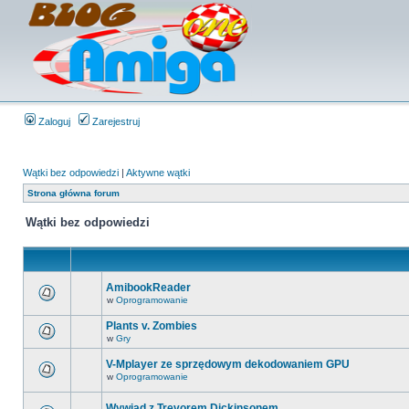
Zaloguj
Zarejestruj
Wątki bez odpowiedzi
|
Aktywne wątki
Strona główna forum
Wątki bez odpowiedzi
AmibookReader
w
Oprogramowanie
Plants v. Zombies
w
Gry
V-Mplayer ze sprzędowym dekodowaniem GPU
w
Oprogramowanie
Wywiad z Trevorem Dickinsonem