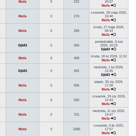
Mufa
0
232
20:07
Mufa
czwartek, 28 maja 2026,
Mufa
0
276
19:48
Mufa
środa, 27 maja 2026,
Mufa
0
289
08:43
Mufa
poniedziałek, 6 kwi
Djk83
0
394
2026, 18:23
Djk83
środa, 18 lut 2026, 11:52
Mufa
0
468
Mufa
niedziela, 1 lut 2026,
Djk83
0
492
12:45
Djk83
piątek, 30 sty 2026,
Mufa
0
556
17:28
Mufa
czwartek, 29 sty 2026,
Mufa
0
560
14:43
Mufa
niedziela, 11 sty 2026,
Mufa
0
701
19:47
Mufa
czwartek, 6 lis 2025,
Mufa
0
1580
17:57
Mufa