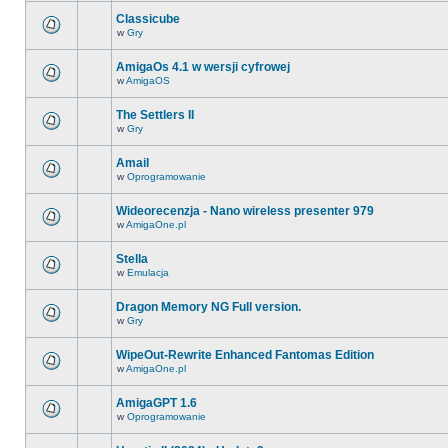
Classicube
w
Gry
AmigaOs 4.1 w wersji cyfrowej
w
AmigaOS
The Settlers II
w
Gry
Amail
w
Oprogramowanie
Wideorecenzja - Nano wireless presenter 979
w
AmigaOne.pl
Stella
w
Emulacja
Dragon Memory NG Full version.
w
Gry
WipeOut-Rewrite Enhanced Fantomas Edition
w
AmigaOne.pl
AmigaGPT 1.6
w
Oprogramowanie