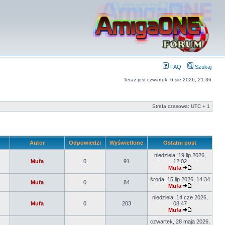
FAQ
Szukaj
Teraz jest czwartek, 6 sie 2026, 21:36
Strefa czasowa: UTC + 1
Autor
Odpowiedzi
Wyświetlone
Ostatni post
niedziela, 19 lip 2026,
Mufa
0
91
12:02
Mufa
środa, 15 lip 2026, 14:34
Mufa
0
84
Mufa
niedziela, 14 cze 2026,
Mufa
0
203
08:47
Mufa
czwartek, 28 maja 2026,