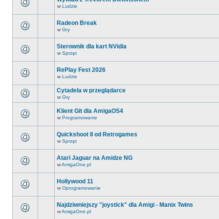
w
Ludzie
Radeon Break
w
Gry
Sterownik dla kart NVidia
w
Sprzęt
RePlay Fest 2026
w
Ludzie
Cytadela w przeglądarce
w
Gry
Klient Git dla AmigaOS4
w
Programowanie
Quickshoot II od Retrogames
w
Sprzęt
Atari Jaguar na Amidze NG
w
AmigaOne.pl
Hollywood 11
w
Oprogramowanie
Najdziwniejszy "joystick" dla Amigi - Manix Twins
w
AmigaOne.pl