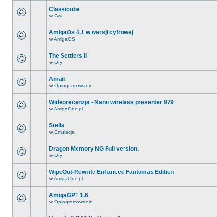
Classicube
w
Gry
AmigaOs 4.1 w wersji cyfrowej
w
AmigaOS
The Settlers II
w
Gry
Amail
w
Oprogramowanie
Wideorecenzja - Nano wireless presenter 979
w
AmigaOne.pl
Stella
w
Emulacja
Dragon Memory NG Full version.
w
Gry
WipeOut-Rewrite Enhanced Fantomas Edition
w
AmigaOne.pl
AmigaGPT 1.6
w
Oprogramowanie