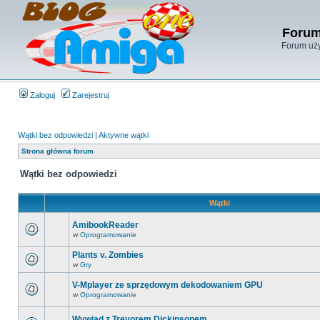
Forum
Forum uży
Zaloguj
Zarejestruj
Wątki bez odpowiedzi
|
Aktywne wątki
Strona główna forum
Wątki bez odpowiedzi
Wątki
AmibookReader
w
Oprogramowanie
Plants v. Zombies
w
Gry
V-Mplayer ze sprzędowym dekodowaniem GPU
w
Oprogramowanie
Wywiad z Trevorem Dickinsonem