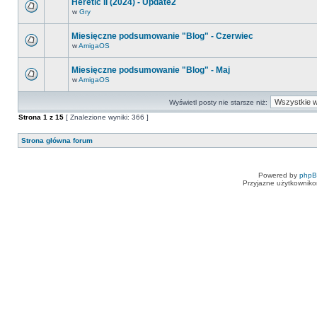
Heretic II (2024) - Update2
w
Gry
Miesięczne podsumowanie "Blog" - Czerwiec
w
AmigaOS
Miesięczne podsumowanie "Blog" - Maj
w
AmigaOS
Wyświetl posty nie starsze niż:
Strona
1
z
15
[ Znalezione wyniki: 366 ]
Strona główna forum
Powered by
php
Przyjazne użytkowniko