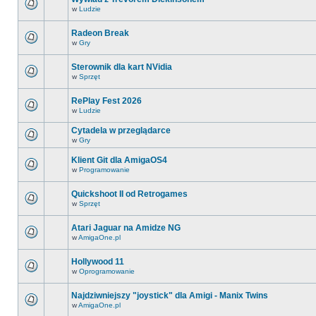
w
Ludzie
Radeon Break
w
Gry
Sterownik dla kart NVidia
w
Sprzęt
RePlay Fest 2026
w
Ludzie
Cytadela w przeglądarce
w
Gry
Klient Git dla AmigaOS4
w
Programowanie
Quickshoot II od Retrogames
w
Sprzęt
Atari Jaguar na Amidze NG
w
AmigaOne.pl
Hollywood 11
w
Oprogramowanie
Najdziwniejszy "joystick" dla Amigi - Manix Twins
w
AmigaOne.pl