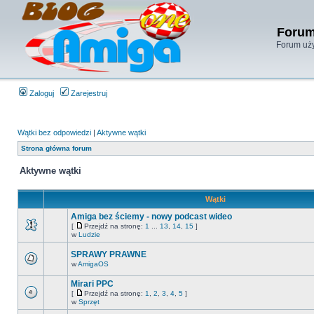
Forum
Forum uży
Zaloguj
Zarejestruj
Wątki bez odpowiedzi
|
Aktywne wątki
Strona główna forum
Aktywne wątki
Wątki
Amiga bez ściemy - nowy podcast wideo
[
Przejdź na stronę:
1
...
13
,
14
,
15
]
w
Ludzie
SPRAWY PRAWNE
w
AmigaOS
Mirari PPC
[
Przejdź na stronę:
1
,
2
,
3
,
4
,
5
]
w
Sprzęt