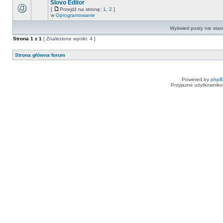
Slovo Editor
[
Przejdź na stronę:
1
,
2
]
w
Oprogramowanie
Wyświetl posty nie star
Strona
1
z
1
[ Znalezione wyniki: 4 ]
Strona główna forum
Powered by
php
Przyjazne użytkowniko