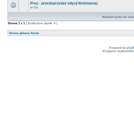
Prey - przedsprzedaż edycji limitowanej
w
Gry
Wyświetl posty nie star
Strona
1
z
1
[ Znalezione wyniki: 4 ]
Strona główna forum
Powered by
php
Przyjazne użytkowniko