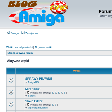
Forum
Forum uży
Zaloguj
Zarejestruj
Wątki bez odpowiedzi
|
Aktywne wątki
Strona główna forum
Aktywne wątki
Wątki
SPRAWY PRAWNE
w
AmigaOS
Mirari PPC
[
Przejdź na stronę:
1
,
2
,
3
,
4
,
5
]
w
Sprzęt
Slovo Editor
[
Przejdź na stronę:
1
,
2
]
w
Oprogramowanie