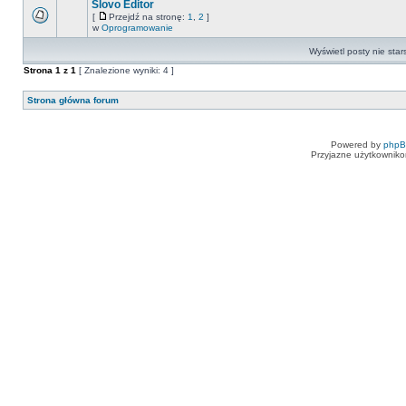
Slovo Editor
[
Przejdź na stronę:
1
,
2
]
w
Oprogramowanie
Wyświetl posty nie star
Strona
1
z
1
[ Znalezione wyniki: 4 ]
Strona główna forum
Powered by
php
Przyjazne użytkowniko