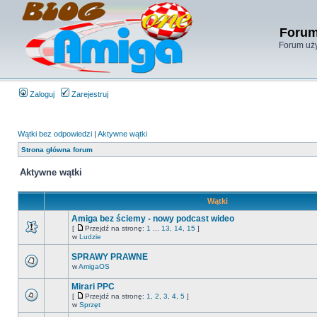
Forum
Forum uży
Zaloguj
Zarejestruj
Wątki bez odpowiedzi
|
Aktywne wątki
Strona główna forum
Aktywne wątki
Wątki
Amiga bez ściemy - nowy podcast wideo
[
Przejdź na stronę:
1
...
13
,
14
,
15
]
w
Ludzie
SPRAWY PRAWNE
w
AmigaOS
Mirari PPC
[
Przejdź na stronę:
1
,
2
,
3
,
4
,
5
]
w
Sprzęt