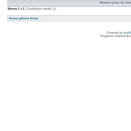
Wyświetl posty nie star
Strona
1
z
1
[ Znalezione wyniki: 3 ]
Strona główna forum
Powered by
php
Przyjazne użytkowniko