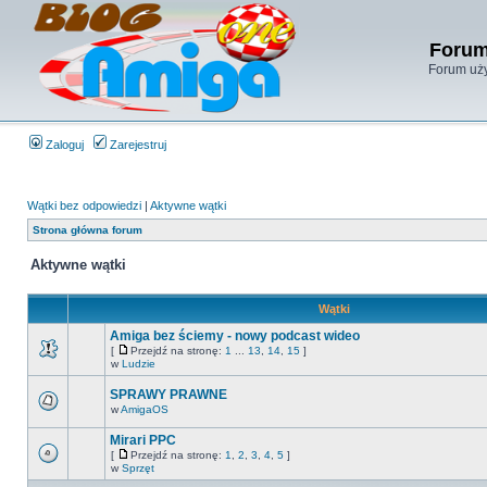
Forum
Forum uży
Zaloguj
Zarejestruj
Wątki bez odpowiedzi
|
Aktywne wątki
Strona główna forum
Aktywne wątki
Wątki
Amiga bez ściemy - nowy podcast wideo
[
Przejdź na stronę:
1
...
13
,
14
,
15
]
w
Ludzie
SPRAWY PRAWNE
w
AmigaOS
Mirari PPC
[
Przejdź na stronę:
1
,
2
,
3
,
4
,
5
]
w
Sprzęt