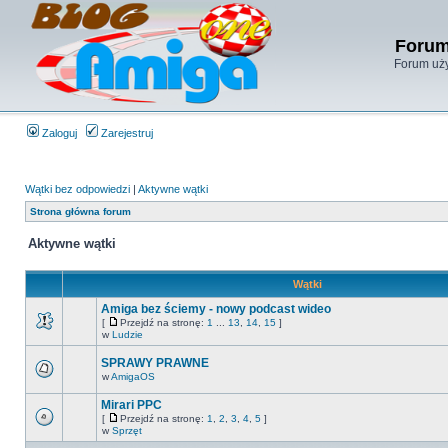
Forum
Forum uży
Zaloguj
Zarejestruj
Wątki bez odpowiedzi
|
Aktywne wątki
Strona główna forum
Aktywne wątki
Wątki
Amiga bez ściemy - nowy podcast wideo
[
Przejdź na stronę:
1
...
13
,
14
,
15
]
w
Ludzie
SPRAWY PRAWNE
w
AmigaOS
Mirari PPC
[
Przejdź na stronę:
1
,
2
,
3
,
4
,
5
]
w
Sprzęt