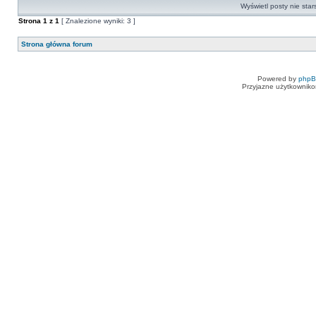
Wyświetl posty nie star
Strona
1
z
1
[ Znalezione wyniki: 3 ]
Strona główna forum
Powered by
php
Przyjazne użytkowniko